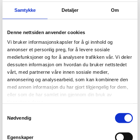
Samtykke
Detaljer
Om
Denne nettsiden anvender cookies
Services
Vi bruker informasjonskapsler for å gi innhold og
annonser et personlig preg, for å levere sosiale
mediefunksjoner og for å analysere trafikken vår. Vi deler
dessuten informasjon om hvordan du bruker nettstedet
vårt, med partnerne våre innen sosiale medier,
Engineering Services
annonsering og analysearbeid, som kan kombinere den
med annen informasjon du har gjort tilgjengelig for dem,
eller som de har samlet inn gjennom din bruk av
tjenestene deres.
Samtykkevalg
Nødvendig
Egenskaper