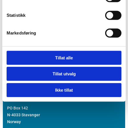
Statistikk
Markedsføring
Contact us
Tillat alle
Switch board:
+47 51 95 92 92
Tillat utvalg
post@fpe.no
Ikke tillat
Address
PO Box 142
N-4033 Stavanger
Norway