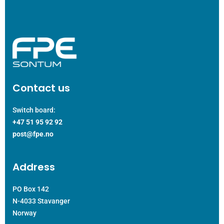
Contact us
Switch board:
+47 51 95 92 92
post@fpe.no
Address
PO Box 142
N-4033 Stavanger
Norway