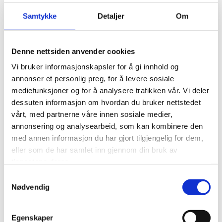
At FPE Sontum AS, we are proud to
Samtykke
Detaljer
Om
support sustainable fire safety solutions in
collaboration with Miljø Norge AS.
Denne nettsiden anvender cookies
Les mer
Vi bruker informasjonskapsler for å gi innhold og
annonser et personlig preg, for å levere sosiale
mediefunksjoner og for å analysere trafikken vår. Vi deler
dessuten informasjon om hvordan du bruker nettstedet
vårt, med partnerne våre innen sosiale medier,
annonsering og analysearbeid, som kan kombinere den
med annen informasjon du har gjort tilgjengelig for dem,
eller som de har samlet inn gjennom din bruk av
tjenestene deres.
Samtykkevalg
Nødvendig
Egenskaper